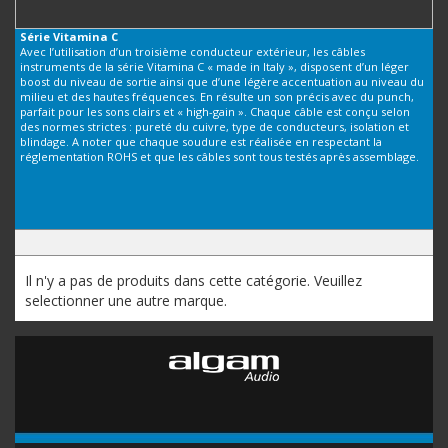
Série
Vitamina C
Avec l’utilisation d’un troisième conducteur extérieur, les câbles
instruments de la série Vitamina C « made in Italy », disposent d’un léger
boost du niveau de sortie ainsi que d’une légère accentuation au niveau du
milieu et des hautes fréquences. En résulte un son précis avec du punch,
parfait pour les sons clairs et « high-gain ». Chaque câble est conçu selon
des normes strictes : pureté du cuivre, type de conducteurs, isolation et
blindage. A noter que chaque soudure est réalisée en respectant la
réglementation ROHS et que les câbles sont tous testés après assemblage.
Il n'y a pas de produits dans cette catégorie. Veuillez
selectionner une autre marque.