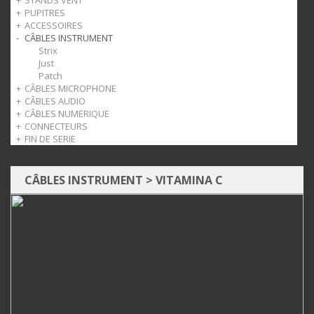
STANDS VENT
Perchette
Accessoires
Racks
Accessoires pour batterie
PUPITRES
Accessoires
Mobilier
Bois
ACCESSOIRES
Cuivre
Léger
CÂBLES INSTRUMENT
Orchestre
Casque
Accessoires
Pédales
Strix
Slatwall
Just
Patch
CÂBLES MICROPHONE
CÂBLES AUDIO
Strix
CÂBLES NUMERIQUE
Roksolid
Strix
CONNECTEURS
Just
Roksolid
Strix
FIN DE SERIE
Just
Jack
Câbles
Audio
CÂBLES INSTRUMENT
>
VITAMINA C