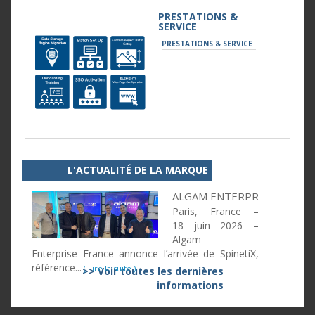
PRESTATIONS &
SERVICE
PRESTATIONS & SERVICE
L'ACTUALITÉ DE LA MARQUE
ALGAM ENTERPRISE RENFOR
Paris, France –
18 juin 2026 –
Algam
Enterprise France annonce l’arrivée de SpinetiX,
référence...
( Lire la suite )
>> Voir toutes les dernières
informations