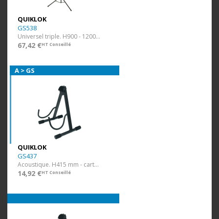
QUIKLOK
GS538
Universel triple. H900 - 1200 mm.
67,42 €
HT Conseillé
A > GS
QUIKLOK
GS437
Acoustique. H415 mm - carton visuel
14,92 €
HT Conseillé