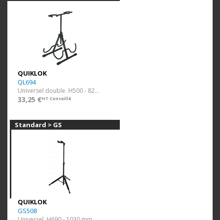
QUIKLOK
QL694
Universel double. H500 - 820 mm.
33,25 €
HT Conseillé
Standard > GS
QUIKLOK
GS508
Universel. H690 - 1030 mm.