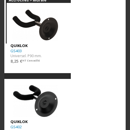
Accroches > Murale
QUIKLOK
GS403
Universel. P90 mm.
8,25 €
HT Conseillé
QUIKLOK
GS402