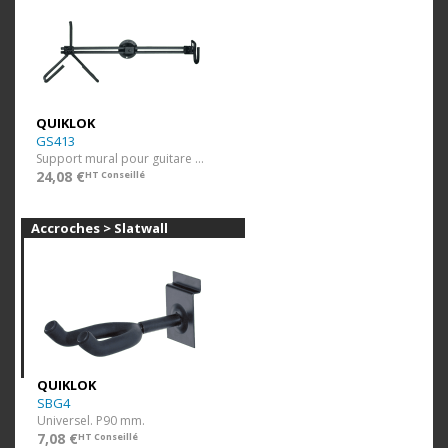
QUIKLOK
GS413
Support mural pour guitare électrique
24,08 €
HT Conseillé
Accroches > Slatwall
QUIKLOK
SBG4
Universel. P90 mm.
7,08 €
HT Conseillé