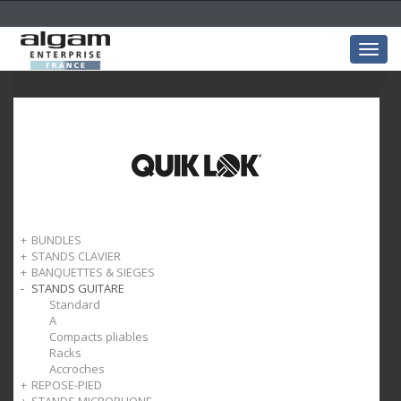
Togg
navig
BUNDLES
STANDS CLAVIER
Bundles claviers
BANQUETTES & SIEGES
X
STANDS GUITARE
Y
Clavier
Monolith
Piano
Standard
Table
Universel
A
Z
Compacts pliables
Colonne
Racks
Accroches
REPOSE-PIED