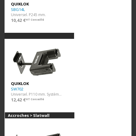
QUIKLOK
SBG14L
Universel. P245 mm.
10,42 €
HT Conseillé
QUIKLOK
SW702
Universel. P110 mm. Système autobloquant.
12,42 €
HT Conseillé
Accroches > Slatwall