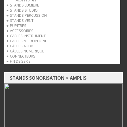
Perchette
Accessoires
STANDS LUMIERE
Accessoires
STANDS STUDIO
Trépieds
STANDS PERCUSSION
Accessoires
Monitors
STANDS VENT
Racks
Accessoires pour batterie
PUPITRES
Mobilier
Bois
ACCESSOIRES
Cuivre
Léger
CÂBLES INSTRUMENT
Orchestre
Casque
CÂBLES MICROPHONE
Accessoires
Pédales
Strix
CÂBLES AUDIO
Slatwall
Just
Strix
CÂBLES NUMERIQUE
Patch
Roksolid
Strix
CONNECTEURS
Just
Roksolid
Strix
FIN DE SERIE
Just
Jack
Câbles
Audio
STANDS SONORISATION
>
AMPLIS