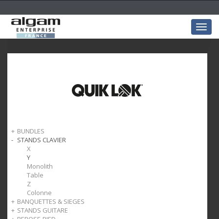
Togg
navig
BUNDLES
STANDS CLAVIER
Bundles claviers
X
Y
Monolith
Table
Z
Colonne
BANQUETTES & SIEGES
STANDS GUITARE
Clavier