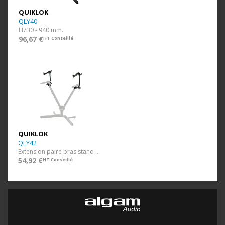
QUIKLOK
QLY40
H730 - 940 mm.
96,67 €
HT Conseillé
QUIKLOK
QLY42
Extension paire bras stand QLY/40.
54,92 €
HT Conseillé