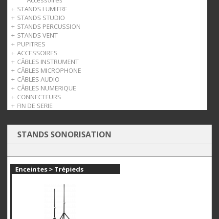
Perchette
Accessoires
STANDS LUMIERE
Accessoires
STANDS STUDIO
Trépieds
STANDS PERCUSSION
Accessoires
Monitors
STANDS VENT
Racks
Accessoires pour batterie
PUPITRES
Mobilier
Bois
ACCESSOIRES
Cuivre
Léger
CÂBLES INSTRUMENT
Orchestre
Casque
CÂBLES MICROPHONE
Accessoires
Pédales
Strix
CÂBLES AUDIO
Slatwall
Just
Strix
CÂBLES NUMERIQUE
Patch
Roksolid
Strix
CONNECTEURS
Just
Roksolid
Strix
FIN DE SERIE
Just
Jack
Câbles
Audio
STANDS SONORISATION
Enceintes > Trépieds