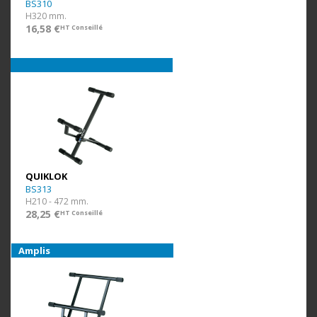
BS310
H320 mm.
16,58 €
HT Conseillé
QUIKLOK
BS313
H210 - 472 mm.
28,25 €
HT Conseillé
Amplis