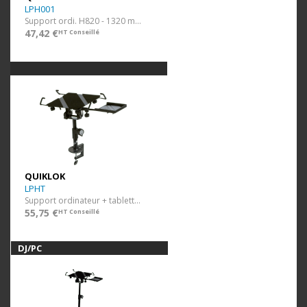
LPH001
Support ordi. H820 - 1320 mm.
47,42 €
HT Conseillé
QUIKLOK
LPHT
Support ordinateur + tablette souris + clamp de fixation.
55,75 €
HT Conseillé
DJ/PC