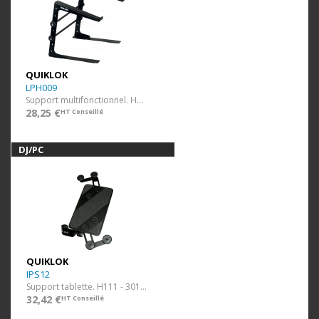
QUIKLOK
LPH009
Support multifonctionnel. H240 - 370 mm.
28,25 €
HT Conseillé
DJ/PC
QUIKLOK
IPS12
Support tablette. H111 - 301 mm.
32,42 €
HT Conseillé