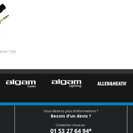
stéréo 10m
Vous désirez plus d'informations ?
Besoin d'un devis ?
Contactez nous au :
01 53 27 64 94
*