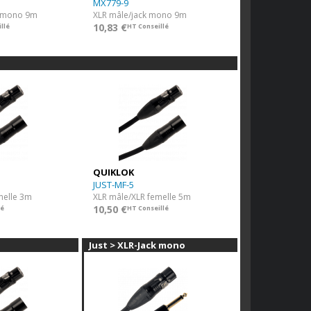
MX779-9
k mono 9m
XLR mâle/jack mono 9m
10,83 €
llé
HT Conseillé
QUIKLOK
JUST-MF-5
melle 3m
XLR mâle/XLR femelle 5m
10,50 €
lé
HT Conseillé
Just > XLR-Jack mono