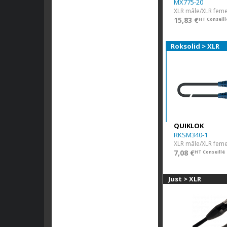
MX775-20
XLR mâle/XLR feme
15,83 €
HT Conseill
Roksolid > XLR
QUIKLOK
RKSM340-1
XLR mâle/XLR feme
7,08 €
HT Conseillé
Just > XLR