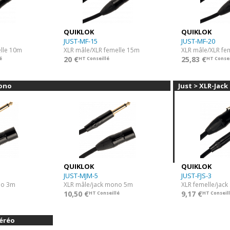
QUIKLOK
QUIKLOK
JUST-MF-15
JUST-MF-20
lle 10m
XLR mâle/XLR femelle 15m
XLR mâle/XLR fe
20 €
25,83 €
é
HT Conseillé
HT Consei
mono
Just > XLR-Jack
QUIKLOK
QUIKLOK
JUST-MJM-5
JUST-FJS-3
no 3m
XLR mâle/jack mono 5m
XLR femelle/jack
10,50 €
9,17 €
HT Conseillé
HT Conseil
téréo