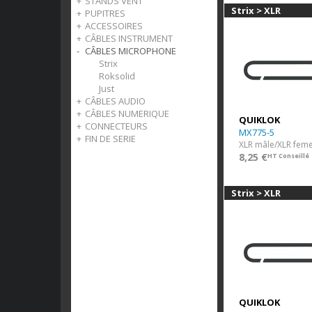
STANDS VENT
Perchette
Accessoires
Racks
Accessoires pour batterie
Strix > XLR
PUPITRES
Accessoires
Mobilier
Bois
ACCESSOIRES
Cuivre
Léger
CÂBLES INSTRUMENT
Orchestre
Casque
CÂBLES MICROPHONE
Accessoires
Pédales
Strix
Slatwall
Just
Strix
Patch
Roksolid
Just
CÂBLES AUDIO
CÂBLES NUMERIQUE
Strix
QUIKLOK
CONNECTEURS
Roksolid
Strix
MX775-5
FIN DE SERIE
Just
Jack
XLR mâle/XLR feme
Câbles
8,25 €
HT Conseillé
Audio
Strix > XLR
QUIKLOK