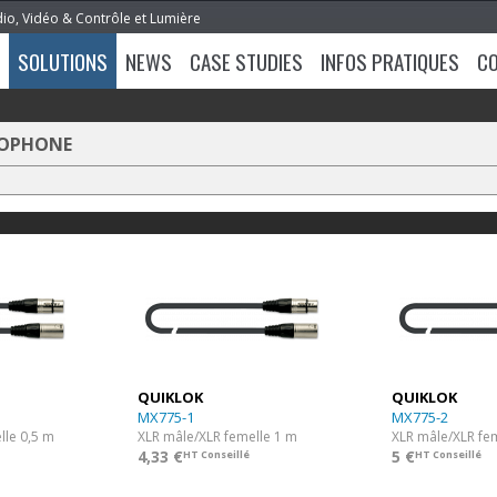
dio, Vidéo & Contrôle et Lumière
SOLUTIONS
NEWS
CASE STUDIES
INFOS PRATIQUES
C
ROPHONE
QUIKLOK
QUIKLOK
MX775-1
MX775-2
lle 0,5 m
XLR mâle/XLR femelle 1 m
XLR mâle/XLR fe
4,33 €
5 €
HT Conseillé
HT Conseillé