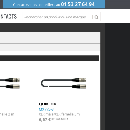
01 53 27 64 94
Contactez nos conseillers au
ONTACTS
QUIKLOK
MX775-3
melle 2 m
XLR mâle/XLR femelle 3m
6,67 €
HT Conseillé