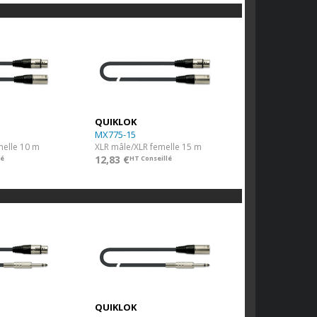
QUIKLOK
MX775-15
melle 10 m
XLR mâle/XLR femelle 15 m
12,83 €
lé
HT Conseillé
QUIKLOK