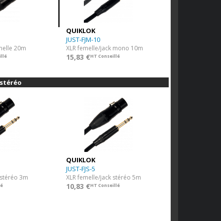
QUIKLOK
JUST-FJM-10
melle 20m
XLR femelle/jack mono 10m
15,83 €
llé
HT Conseillé
 stéréo
QUIKLOK
JUST-FJS-5
 stéréo 3m
XLR femelle/jack stéréo 5m
10,83 €
lé
HT Conseillé