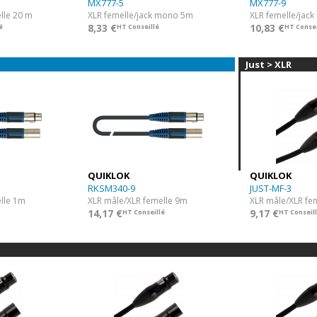
MX777-5
MX777-9
lle 20 m
XLR femelle/jack mono 5m
XLR femelle/jac
8,33 €
10,83 €
é
HT Conseillé
HT Consei
Just > XLR
QUIKLOK
QUIKLOK
RKSM340-9
JUST-MF-3
lle 1m
XLR mâle/XLR femelle 9m
XLR mâle/XLR fe
14,17 €
9,17 €
HT Conseillé
HT Conseil