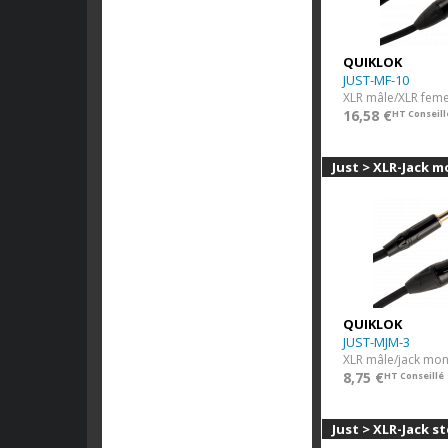
QUIKLOK
JUST-MF-10
XLR mâle/XLR feme
16,58 €
HT Conseill
Just > XLR-Jack 
QUIKLOK
JUST-MJM-3
XLR mâle/jack mo
8,75 €
HT Conseillé
Just > XLR-Jack s