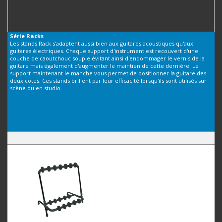
Série
Racks
Les stands Rack s'adaptent aussi bien aux guitares acoustiques qu'aux
guitares électriques. Chaque support d'instrument est recouvert d'une
couche de caoutchouc souple évitant ainsi d'endommager le vernis de la
guitare mais également d'augmenter le maintien de cette dernière. Le
support maintenant le manche vous permet de positionner la guitare des
deux côtés. Ces stands brillent par leur efficacité lorsqu'ils sont utilisés sur
scène ou en studio.