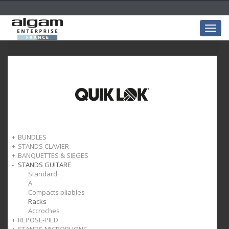
Togg
navig
BUNDLES
STANDS CLAVIER
Bundles claviers
BANQUETTES & SIEGES
X
STANDS GUITARE
Y
Clavier
Monolith
Piano
Standard
Table
Universel
A
Z
Compacts pliables
Colonne
Racks
Accroches
REPOSE-PIED