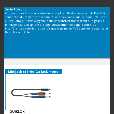
Série
Roksolid
Conçus pour résister aux situations les plus difficiles, les produits Rok Solid
sont dotés du câble professionnel "Superflex" ainsi que de conducteurs en
cuivre ultra-pur sans oxygène pour un transfert transparent du signal. Le
blindage épais en spirale protège efficacement le signal contre les
interférences extérieures, tandis que la gaine en PVC apporte résistance et
flexibilité au câble.
Minijack stéréo-2 x jack mono
QUIKLOK