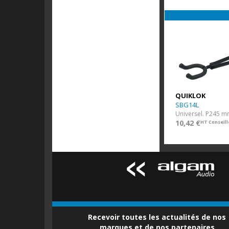
QUIKLOK
SBG14L
Universel. P245 m
10,42 €
HT Conseill
Recevoir toutes les actualités de nos
marques et de nos partenaires