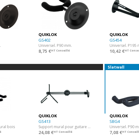
QUIKLOK
QUIKLOK
GS402
GS454
.
Universel. P90 mm.
Universel. P195
8,75 €
10,42 €
HT Conseillé
HT Consei
Slatwall
QUIKLOK
QUIKLOK
GS413
SBG4
ural bois
Support mural pour guitare électrique
Universel. P90 
24,08 €
7,08 €
é
HT Conseillé
HT Conseil