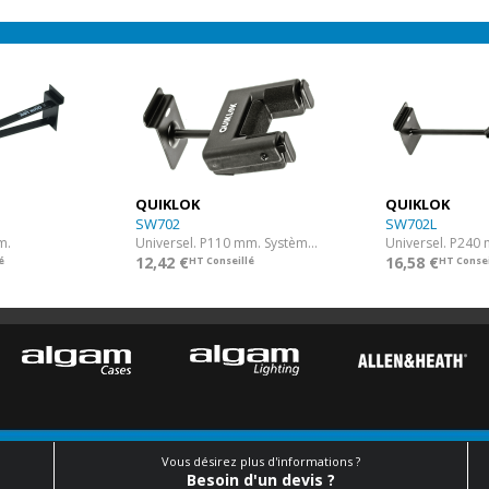
QUIKLOK
QUIKLOK
SW702
SW702L
m.
Universel. P110 mm. Système autobloquant.
12,42 €
16,58 €
é
HT Conseillé
HT Consei
Vous désirez plus d'informations ?
Besoin d'un devis ?