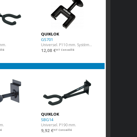
QUIKLOK
GS701
 mm.
Universel. P110 mm. Système autobloquant.
12,08 €
llé
HT Conseillé
QUIKLOK
SBG14
mm.
Universel. P190 mm.
9,92 €
lé
HT Conseillé