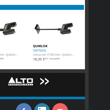
QUIKLOK
SW702XL
Universel. P240 mm. Système autobloquant.
Universel. P290 mm. Système autobloquant.
18,25 €
llé
HT Conseillé