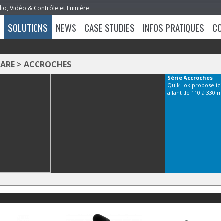
dio, Vidéo & Contrôle et Lumière
SOLUTIONS
NEWS
CASE STUDIES
INFOS PRATIQUES
C
TARE
>
ACCROCHES
Série
Accroches
Quik Lok propose ic
allant de 110 à 330 