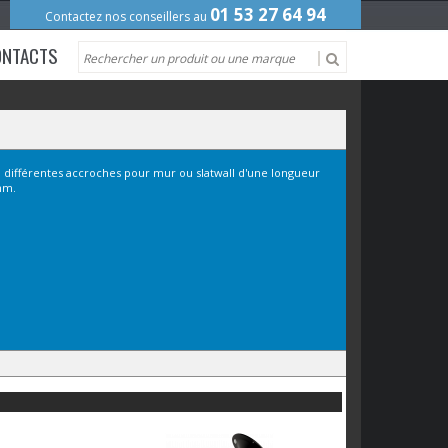
01 53 27 64 94
Contactez nos conseillers au
ONTACTS
i différentes accroches pour mur ou slatwall d'une longueur
mm.