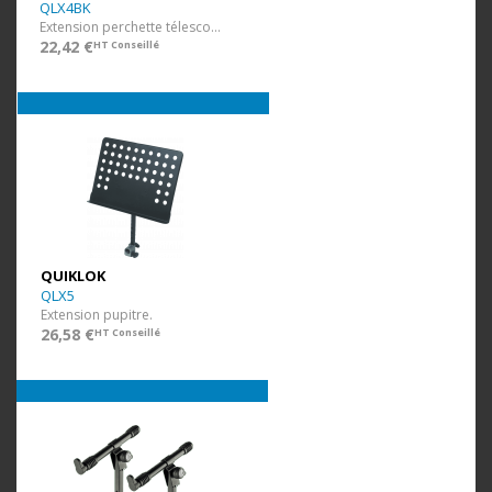
QLX4BK
Extension perchette télescopique.
22,42 €
HT Conseillé
QUIKLOK
QLX5
Extension pupitre.
26,58 €
HT Conseillé