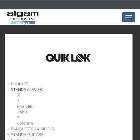
Togg
navig
BUNDLES
STANDS CLAVIER
Bundles claviers
X
Y
Monolith
Table
Z
Colonne
BANQUETTES & SIEGES
STANDS GUITARE
Clavier