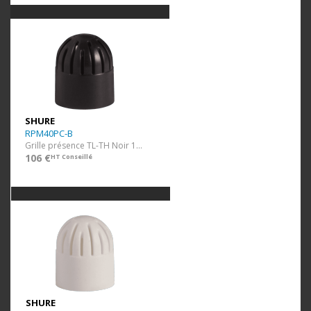
SHURE
RPM40PC-B
Grille présence TL-TH Noir 10 pcs
106 €
HT Conseillé
SHURE