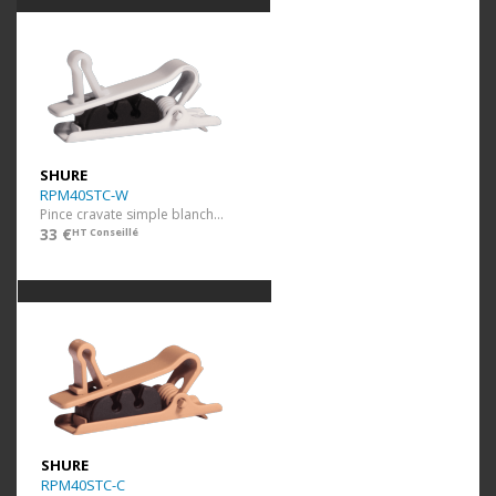
SHURE
RPM40STC-W
Pince cravate simple blanche 3 pcs
33 €
HT Conseillé
SHURE
RPM40STC-C