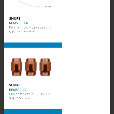
SHURE
RPM53C-O-NC
Perche micro + câble ss conn. Brun
539 €
HT Conseillé
SHURE
RPM53C-CC
Clip passe-câble ST TH53 Brun 3 pcs
7 €
HT Conseillé