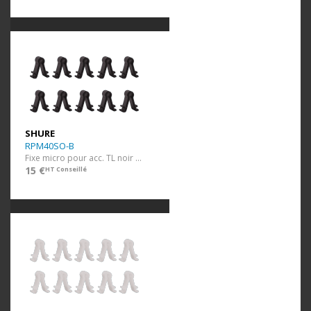
SHURE
RPM40SO-B
Fixe micro pour acc. TL noir 10 pcs
15 €
HT Conseillé