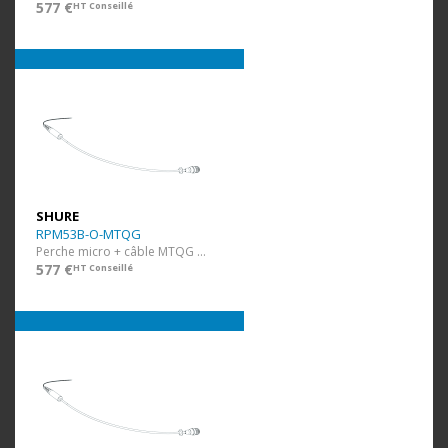
577 €
HT Conseillé
SHURE
RPM53B-O-MTQG
Perche micro + câble MTQG Noir
577 €
HT Conseillé