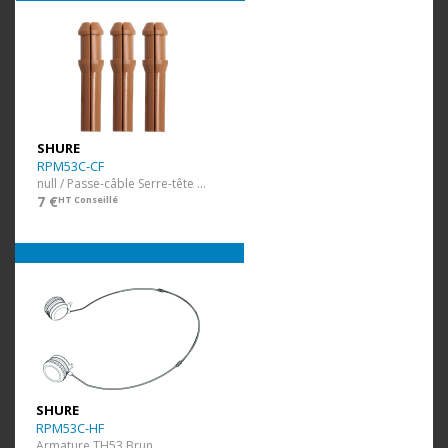
SHURE
RPM53C-CF
null / Passe-câble Serre-tête TH53 Brun 3 pcs
7 €
HT Conseillé
SHURE
RPM53C-HF
Armature TH53 Brun