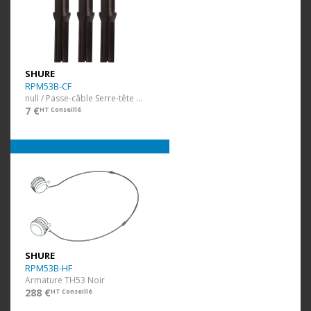
SHURE
RPM53B-CF
null / Passe-câble Serre-tête TH53 Noir 3 pcs
7 €
HT Conseillé
SHURE
RPM53B-HF
Armature TH53 Noir
288 €
HT Conseillé