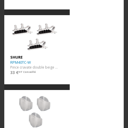
SHURE
RPM40TC-W
Pince cravate double beige 3 pcs
33 €
HT Conseillé