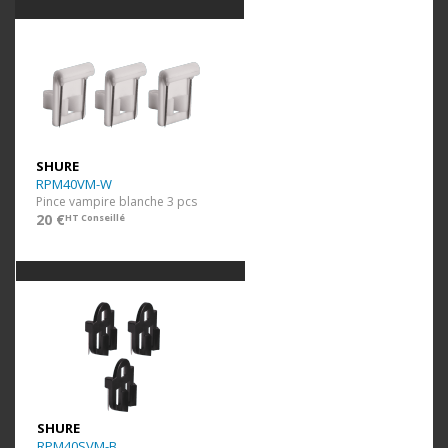
SHURE
RPM40VM-W
Pince vampire blanche 3 pcs
20 €
HT Conseillé
SHURE
RPM40SVM-B