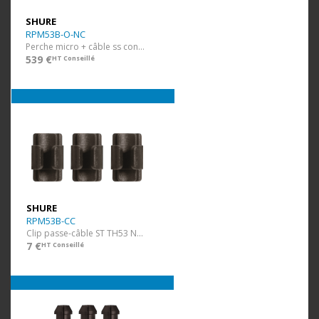
SHURE
RPM53B-O-NC
Perche micro + câble ss conn. Noir
539 €
HT Conseillé
SHURE
RPM53B-CC
Clip passe-câble ST TH53 Noir 3 pcs
7 €
HT Conseillé