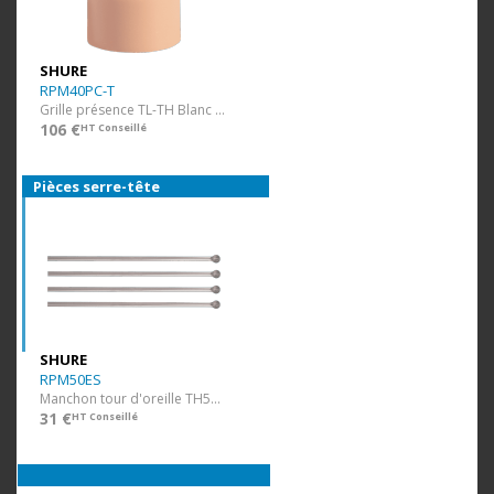
SHURE
RPM40PC-T
Grille présence TL-TH Blanc 10 pcs
106 €
HT Conseillé
Pièces serre-tête
SHURE
RPM50ES
Manchon tour d'oreille TH53 4 pcs
31 €
HT Conseillé