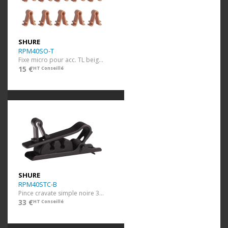
SHURE
RPM40SO-T
Fixe micro pour acc. TL beige 10 pcs
15 €
HT Conseillé
SHURE
RPM40STC-B
Pince cravate simple noire 3 pcs
33 €
HT Conseillé