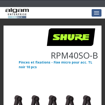
Togg
navig
RPM40SO-B
Pinces et fixations - Fixe micro pour acc. TL
noir 10 pcs