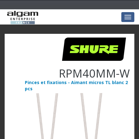
Togg
navig
RPM40MM-W
Pinces et fixations - Aimant micros TL blanc 2
pcs