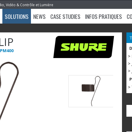
dio, Vidéo & Contrôle et Lumière
SOLUTIONS
NEWS
CASE STUDIES
INFOS PRATIQUES
C
LIP
 RPM400
>
> 
> 
> 