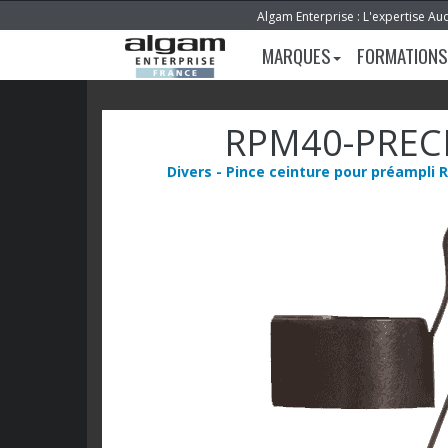
Algam Enterprise : L'expertise Au
MARQUES
FORMATIONS
RPM40-PREC
Divers - Pince ceinture pour préampli