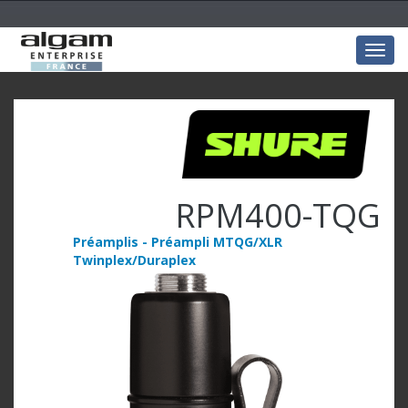
Togg
navig
RPM400-TQG
Préamplis - Préampli MTQG/XLR
Twinplex/Duraplex