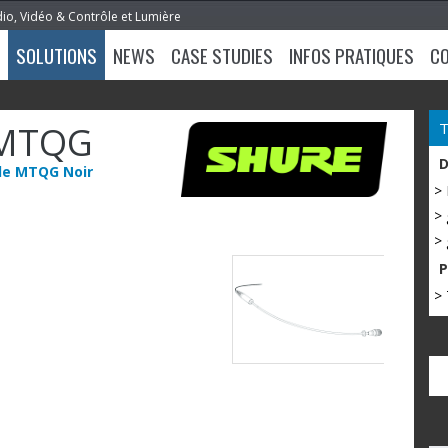
dio, Vidéo & Contrôle et Lumière
SOLUTIONS
NEWS
CASE STUDIES
INFOS PRATIQUES
C
-MTQG
ble MTQG Noir
>
> 
> 
> 