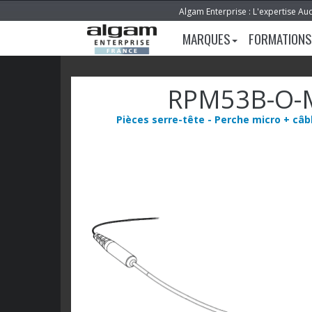
Algam Enterprise : L'expertise Au
MARQUES
FORMATIONS
RPM53B-O
Pièces serre-tête - Perche micro + câ