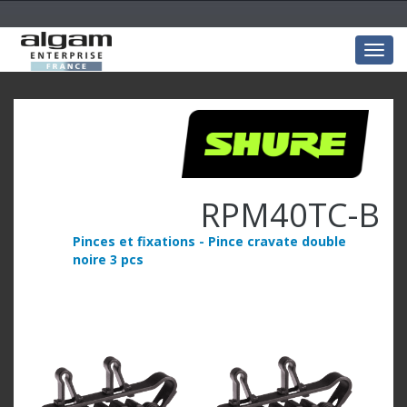
Togg
navig
RPM40TC-B
Pinces et fixations - Pince cravate double
noire 3 pcs