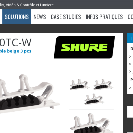
dio, Vidéo & Contrôle et Lumière
SOLUTIONS
NEWS
CASE STUDIES
INFOS PRATIQUES
C
0TC-W
ble beige 3 pcs
>
> 
> 
> 