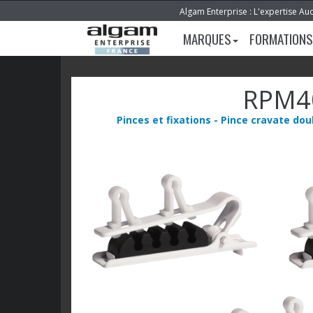
Algam Enterprise : L'expertise Au
MARQUES
FORMATIONS
RPM4
Pinces et fixations - Pince cravate dou