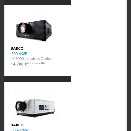
BARCO
I600-4K8B
4K 8000lm noir ss Optique
14 700 €
HT Conseillé
BARCO
I600-4K8W