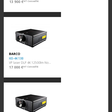
13 900 €
HT Conseillé
BARCO
I65-4K13B
VP laser DLP 4K 12500lm Noir ss optique
17 000 €
HT Conseillé