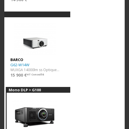
BARCO
G62-W14W
WUXGA 14000lm ss Optique Blanc
15 900 €
HT Conseillé
Mono DLP > G100