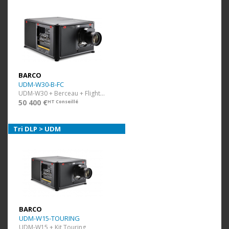
BARCO
UDM-W30-B-FC
UDM-W30 + Berceau + Flight Case
50 400 €
HT Conseillé
Tri DLP > UDM
BARCO
UDM-W15-TOURING
UDM-W15 + Kit Touring