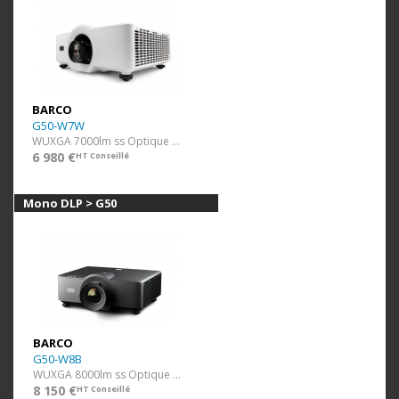
BARCO
G50-W7W
WUXGA 7000lm ss Optique Blanc
6 980 €
HT Conseillé
Mono DLP > G50
BARCO
G50-W8B
WUXGA 8000lm ss Optique Noir
8 150 €
HT Conseillé