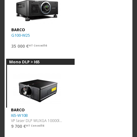
BARCO
G100-W25
35 000 €
HT Conseillé
Mono DLP > I65
BARCO
I65-W10B
VP laser DLP WUXGA 10000lm Noir ss optique
9 700 €
HT Conseillé