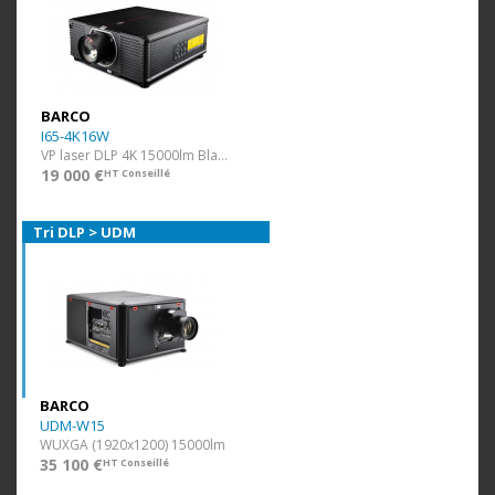
BARCO
I65-4K16W
VP laser DLP 4K 15000lm Blanc ss optique
19 000 €
HT Conseillé
Tri DLP > UDM
BARCO
UDM-W15
WUXGA (1920x1200) 15000lm
35 100 €
HT Conseillé