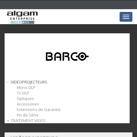
Togg
navig
VIDÉOPROJECTEURS
Mono DLP
Tri DLP
Optiques
Accessoires
Extensions de Garantie
Fin de Série
TRAITEMENT VIDÉO
Processeurs Vidéo
Cartes I/O