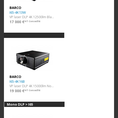
BARCO
I65-4K13W
VP laser DLP 4K 12500lm Blanc ss optique
17 000 €
HT Conseillé
BARCO
I65-4K16B
VP laser DLP 4K 15000lm Noir ss optique
19 000 €
HT Conseillé
Mono DLP > I65