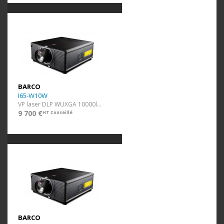
BARCO
I65-W10W
VP laser DLP WUXGA 10000lm Blanc ss optique
9 700 €
HT Conseillé
BARCO