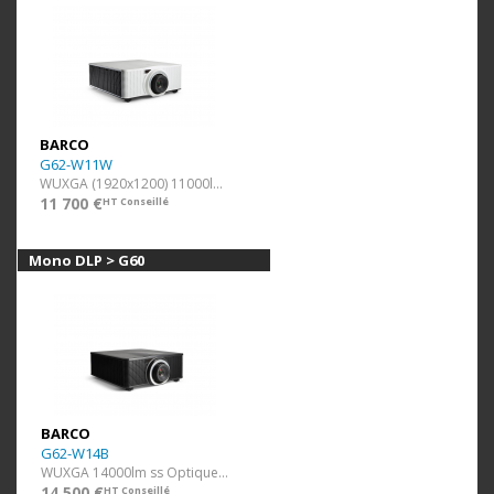
BARCO
G62-W11W
WUXGA (1920x1200) 11000lm Blanc
11 700 €
HT Conseillé
Mono DLP > G60
BARCO
G62-W14B
WUXGA 14000lm ss Optique Noir
14 500 €
HT Conseillé