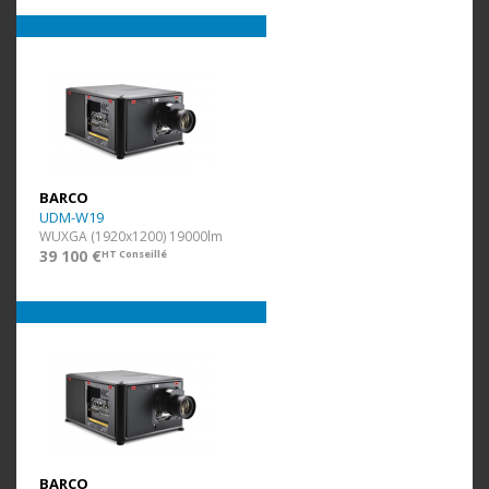
BARCO
UDM-W19
WUXGA (1920x1200) 19000lm
39 100 €
HT Conseillé
BARCO