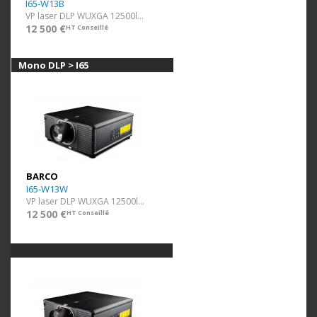
I65-W13B
VP laser DLP WUXGA 12500lm Noir ss optique
12 500 €
HT Conseillé
Mono DLP > I65
BARCO
I65-W13W
VP laser DLP WUXGA 12500lm Blanc ss optique
12 500 €
HT Conseillé