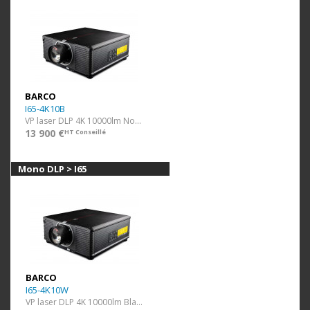
BARCO
I65-4K10B
VP laser DLP 4K 10000lm Noir ss optique
13 900 €
HT Conseillé
Mono DLP > I65
BARCO
I65-4K10W
VP laser DLP 4K 10000lm Blanc ss optique