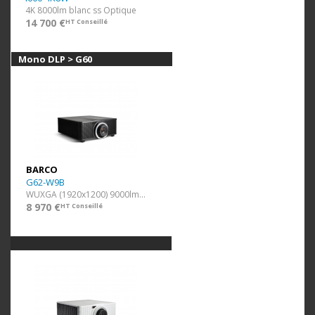
4K 8000lm blanc ss Optique
14 700 €
HT Conseillé
Mono DLP > G60
BARCO
G62-W9B
WUXGA (1920x1200) 9000lm Noir
8 970 €
HT Conseillé