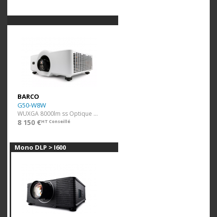
BARCO
G50-W8W
WUXGA 8000lm ss Optique Blanc
8 150 €
HT Conseillé
Mono DLP > I600