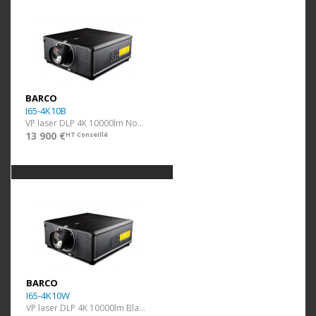
BARCO
I65-4K10B
VP laser DLP 4K 10000lm Noir ss optique
13 900 €
HT Conseillé
BARCO
I65-4K10W
VP laser DLP 4K 10000lm Blanc ss optique