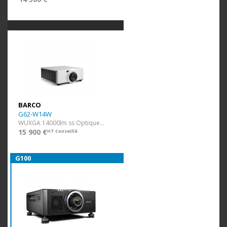
BARCO
G62-W14W
WUXGA 14000lm ss Optique Blanc
15 900 €
HT Conseillé
G100