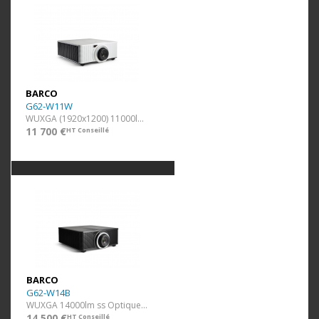
BARCO
G62-W11W
WUXGA (1920x1200) 11000lm Blanc
11 700 €
HT Conseillé
BARCO
G62-W14B
WUXGA 14000lm ss Optique Noir
14 500 €
HT Conseillé