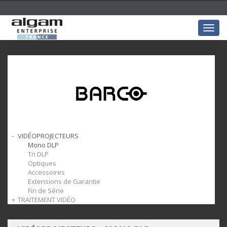
Togg
navig
VIDÉOPROJECTEURS
Mono DLP
Tri DLP
Optiques
Accessoires
Extensions de Garantie
Fin de Série
TRAITEMENT VIDÉO
Processeurs Vidéo
Cartes I/O