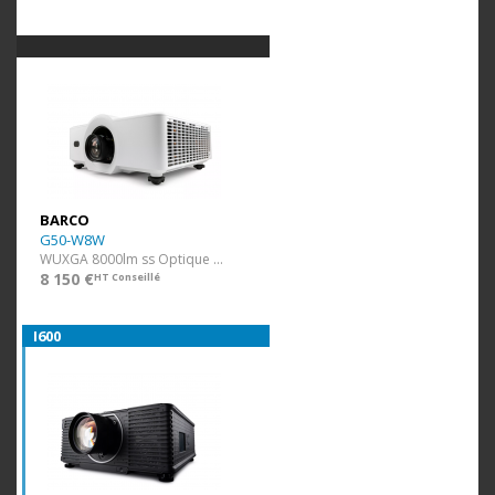
BARCO
G50-W8W
WUXGA 8000lm ss Optique Blanc
8 150 €
HT Conseillé
I600