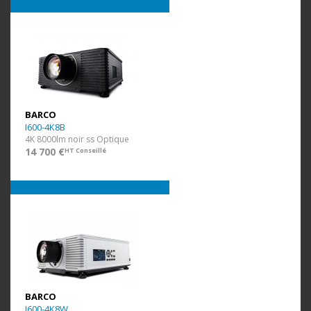
BARCO
I600-4K8B
4K 8000lm noir ss Optique
14 700 €
HT Conseillé
BARCO
I600-4K8W