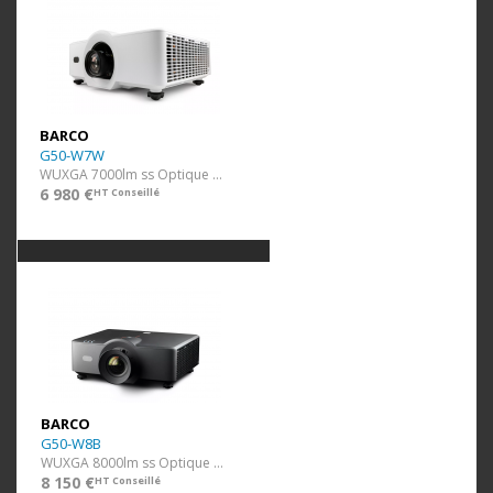
BARCO
G50-W7W
WUXGA 7000lm ss Optique Blanc
6 980 €
HT Conseillé
BARCO
G50-W8B
WUXGA 8000lm ss Optique Noir
8 150 €
HT Conseillé