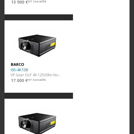
13 900 €
HT Conseillé
BARCO
I65-4K13B
VP laser DLP 4K 12500lm Noir ss optique
17 000 €
HT Conseillé