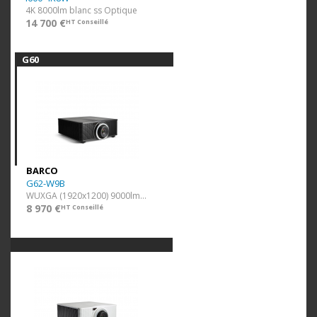
4K 8000lm blanc ss Optique
14 700 €
HT Conseillé
G60
BARCO
G62-W9B
WUXGA (1920x1200) 9000lm Noir
8 970 €
HT Conseillé