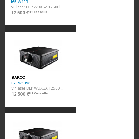
I65-W13B
VP laser DLP WUXGA 12500lm Noir ss optique
12 500 €
HT Conseillé
BARCO
I65-W13W
VP laser DLP WUXGA 12500lm Blanc ss optique
12 500 €
HT Conseillé