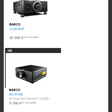
BARCO
G100-W25
35 000 €
HT Conseillé
I65
BARCO
I65-W10B
VP laser DLP WUXGA 10000lm Noir ss optique
9 700 €
HT Conseillé