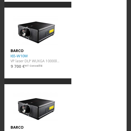
BARCO
I65-W10W
VP laser DLP WUXGA 10000lm Blanc ss optique
9 700 €
HT Conseillé
BARCO