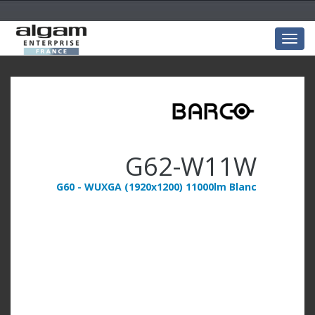
Togg
navig
G62-W11W
G60 - WUXGA (1920x1200) 11000lm Blanc