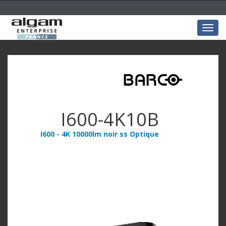
Togg
navig
I600-4K10B
I600 - 4K 10000lm noir ss Optique