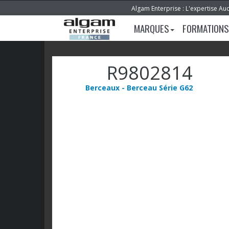
Algam Enterprise : L'expertise Au
MARQUES
FORMATIONS
R9802814
Berceaux - Berceau Série G62