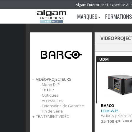
Algam Enterprise : L'expertise Au
MARQUES
FORMATIONS
VIDÉOPROJEC
UDM
VIDÉOPROJECTEURS
Mono DLP
Tri DLP
Optiques
Accessoires
BARCO
Extensions de Garantie
UDM-W15
Fin de Série
WUXGA (1920x120
TRAITEMENT VIDÉO
35 100 €
HT Consei
Processeurs Vidéo
Cartes I/O