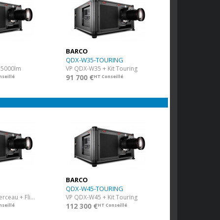
BARCO
QDX-W35-TOURING
35000lm
VP QDX-W35 + Kit Touring
91 700 €
seillé
HT Conseillé
BARCO
QDX-W45-TOURING
VP QDX-W45 + Berceau + Flight Case
VP QDX-W45 + Kit Touring
112 300 €
seillé
HT Conseillé