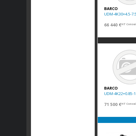
BARCO
UDM-4K30+4.5-7.
66 440 €
HT Consei
BARCO
UDM-4K22+0.85-1
71 500 €
HT Consei