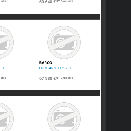
60 640 €
eillé
HT Conseillé
BARCO
.8
UDM-4K30+1.5-2.0
67 980 €
eillé
HT Conseillé