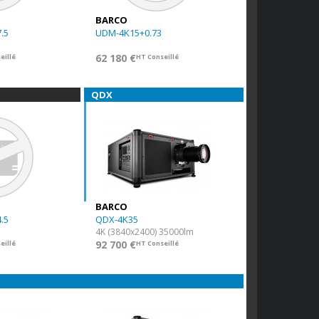
BARCO
.5
UDM-4K15+0.73
62 180 €
eillé
HT Conseillé
QDX
BARCO
.5
QDX-4K35
4K (3840x2400) 35000lm
92 700 €
eillé
HT Conseillé