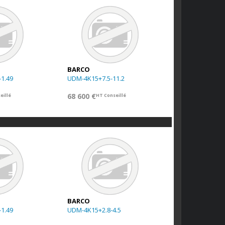
BARCO
1.49
UDM-4K15+7.5-11.2
68 600 €
eillé
HT Conseillé
BARCO
1.49
UDM-4K15+2.8-4.5