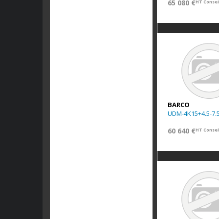
65 080 €
HT Consei
BARCO
UDM-4K15+4.5-7.
60 640 €
HT Consei