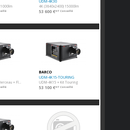
UDM-4K30
21000lm
4K (3840x2400) 15000lm
53 600 €
eillé
HT Conseillé
BARCO
UDM-4K15-TOURING
VP UDM-4K30 + Berceau + Flight Case
UDM-4K15 + Kit Touring
53 100 €
eillé
HT Conseillé