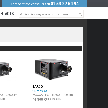
01 53 27 64 94
Contactez nos conseillers au
ONTACTS
BARCO
UDM-W30
00) 22000lm
WUXGA (1920x1200) 30000lm
44 800 €
eillé
HT Conseillé