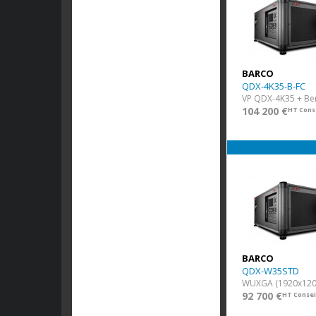
BARCO
QDX-4K35-B-FC
104 200 €
HT Conse
BARCO
QDX-W35STD
WUXGA (1920x120
92 700 €
HT Consei