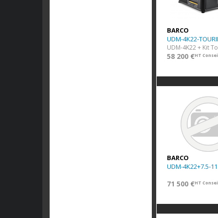
BARCO
UDM-4K22-TOUR
UDM-4K22 + Kit To
58 200 €
HT Consei
BARCO
UDM-4K22+7.5-11
71 500 €
HT Consei