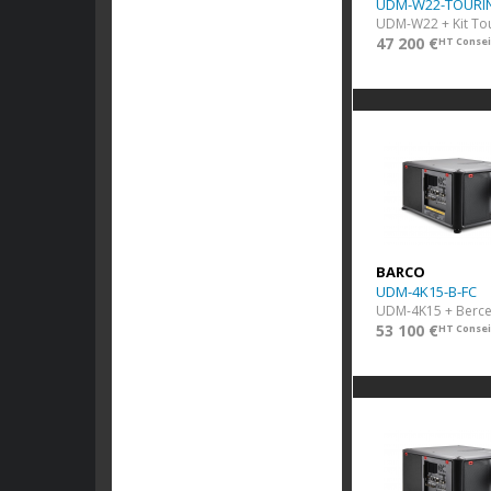
UDM-W22-TOURI
UDM-W22 + Kit To
47 200 €
HT Consei
BARCO
UDM-4K15-B-FC
53 100 €
HT Consei