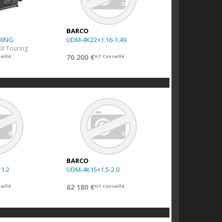
BARCO
RING
UDM-4K22+1.16-1.49
it Touring
70 200 €
eillé
HT Conseillé
BARCO
1.2
UDM-4K15+1.5-2.0
62 180 €
eillé
HT Conseillé