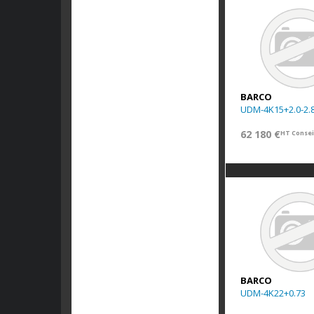
BARCO
UDM-4K15+2.0-2.
62 180 €
HT Consei
BARCO
UDM-4K22+0.73