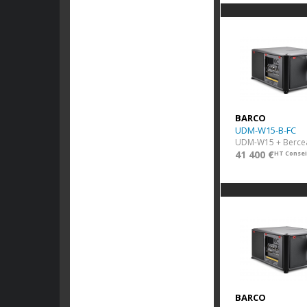
Contrôleurs
Accessoires
Extensions de Garantie
Fin de Série
BARCO
UDM-W15-B-FC
41 400 €
HT Consei
BARCO