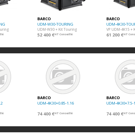
BARCO
BARCO
ING
UDM-W30-TOURING
UDM-4K30-TOU
uring
UDM-W30 + Kit Touring
VP UDM-4K15 + K
52 400 €
61 200 €
llé
HT Conseillé
HT Cons
BARCO
BARCO
.2
UDM-4K30+0.85-1.16
UDM-4K30+7.5-1
74 400 €
74 400 €
llé
HT Conseillé
HT Cons