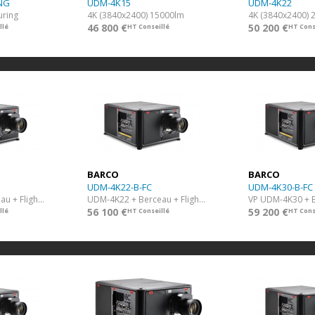
NG
UDM-4K15
UDM-4K22
uring
4K (3840x2400) 15000lm
4K (3840x2400) 
46 800 €
50 200 €
llé
HT Conseillé
HT Cons
BARCO
BARCO
UDM-4K22-B-FC
UDM-4K30-B-FC
UDM-4K15 + Berceau + Flight Case
UDM-4K22 + Berceau + Flight Case
56 100 €
59 200 €
llé
HT Conseillé
HT Cons