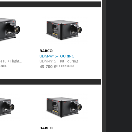
BARCO
UDM-W15-TOURING
UDM-W30 + Berceau + Flight Case
UDM-W15 + Kit Touring
43 700 €
eillé
HT Conseillé
BARCO