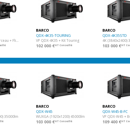
BARCO
BARCO
QDX-4K35-TOURING
QDX-4K35STD
VP QDX-4K35 + Berceau + Flight Case
VP QDX-4K35 + Kit Touring
4K (3840x2400) 
102 000 €
103 000 €
illé
HT Conseillé
HT Con
BARCO
BARCO
QDX-W45
QDX-W45-B-FC
0) 35000lm
WUXGA (1920x1200) 45000lm
103 000 €
109 400 €
llé
HT Conseillé
HT Con