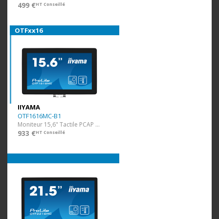
499 €
HT Conseillé
OTFxx16
IIYAMA
OTF1616MC-B1
Moniteur 15,6" Tactile PCAP (1920x1080)
933 €
HT Conseillé