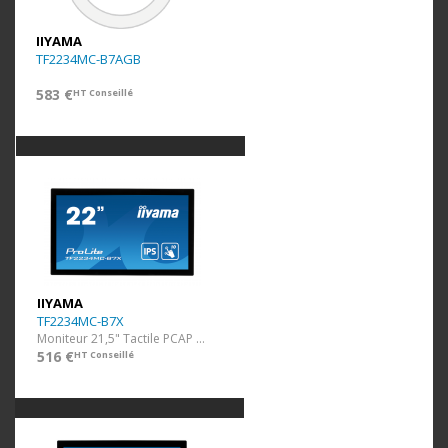
IIYAMA
TF2234MC-B7AGB
583 €
HT Conseillé
IIYAMA
TF2234MC-B7X
Moniteur 21,5" Tactile PCAP (1920x1080)
516 €
HT Conseillé