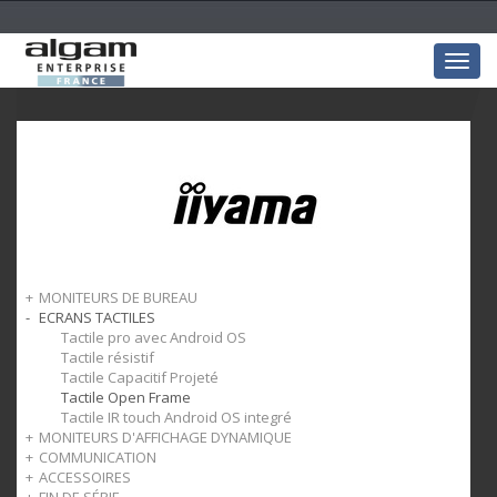
Togg
navig
MONITEURS DE BUREAU
ECRANS TACTILES
Avec webcam intégrée
Avec station d'accueil USB-C
Tactile pro avec Android OS
Format 21:9
Tactile résistif
Format 16:9
Tactile Capacitif Projeté
Tactile Open Frame
Tactile IR touch Android OS integré
MONITEURS D'AFFICHAGE DYNAMIQUE
COMMUNICATION
Dynamique paysage
ACCESSOIRES
Dynamique paysage + portrait 24/7
Webcam & enceinte