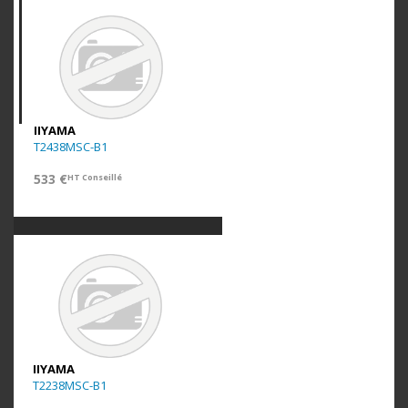
IIYAMA
T2438MSC-B1
533 €
HT Conseillé
IIYAMA
T2238MSC-B1