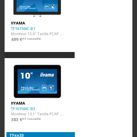
IIYAMA
TF1615MC-B1
Moniteur 15,6" Tactile PCAP (1920x1080)
499 €
HT Conseillé
IIYAMA
TF1015MC-B3
Moniteur 10,1" Tactile PCAP (1280x800)
383 €
HT Conseillé
TFxx33