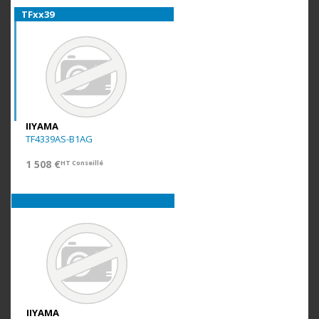
TFxx39
IIYAMA
TF4339AS-B1AG
1 508 €
HT Conseillé
IIYAMA