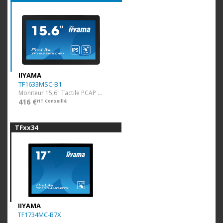
IIYAMA
TF1633MSC-B1
Moniteur 15,6" Tactile PCAP (1920x1080)
416 €
HT Conseillé
TFxx34
IIYAMA
TF1734MC-B7X