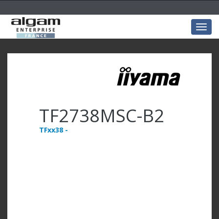
Togg
navig
TF2738MSC-B2
TFxx38 -