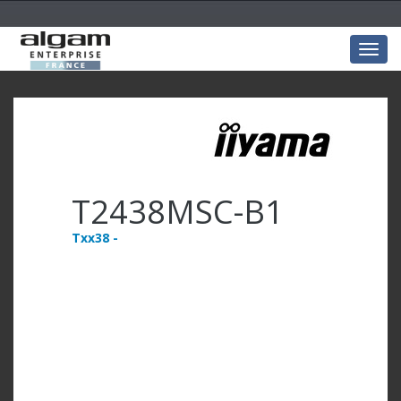
Togg
navig
T2438MSC-B1
Txx38 -