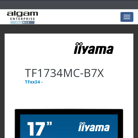
Togg
navig
TF1734MC-B7X
TFxx34 -