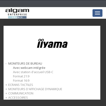
Togg
navig
MONITEURS DE BUREAU
Avec webcam intégrée
Avec station d'accueil USB-C
Format 21:9
Format 16:9
ECRANS TACTILES
MONITEURS D'AFFICHAGE DYNAMIQUE
Tactile pro avec Android OS
COMMUNICATION
Tactile résistif
Dynamique paysage
ACCESSOIRES
Tactile Capacitif Projeté
Dynamique paysage + portrait 24/7
Webcam & enceinte
Tactile Open Frame
Support de bureau