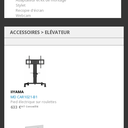
Adaptateur et kit de montage
Stylet
Recopie d'écran
Webcam
ACCESSOIRES
>
ELÉVATEUR
IIYAMA
MD CAR1021-B1
Pied électrique sur roulettes
633 €
HT Conseillé