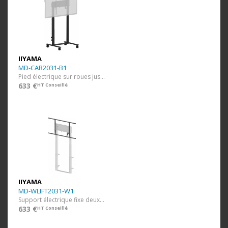
IIYAMA
MD-CAR2031-B1
Pied électrique sur roues jusqu'à 98"
633 €
HT Conseillé
IIYAMA
MD-WLIFT2031-W1
Support électrique fixe deux colonnes (< 98")
633 €
HT Conseillé