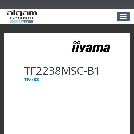
Togg
navig
TF2238MSC-B1
TFxx38 -