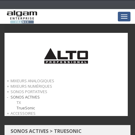
Togg
navig
MIXEURS ANALOGIQUES
MIXEURS NUMÉRIQUES
TrueMix
SONOS PORTATIVES
TMD
SONOS ACTIVES
Busker
Uber
TX
TrueSonic
ACCESSOIRES
Housses de transport
Sans fil
SONOS ACTIVES
>
TRUESONIC