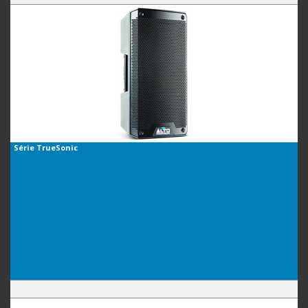
Série
TrueSonic