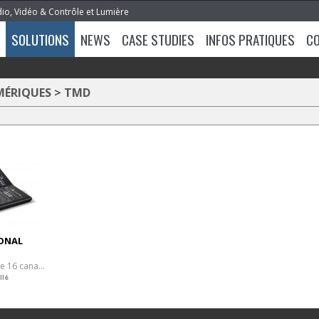
dio, Vidéo & Contrôle et Lumière
SOLUTIONS
NEWS
CASE STUDIES
INFOS PRATIQUES
C
MÉRIQUES
>
TMD
ONAL
Console numérique 16 canaux, BT & USB
llé