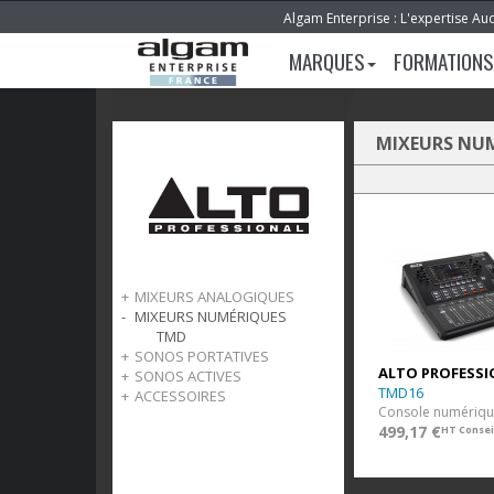
Algam Enterprise : L'expertise Au
MARQUES
FORMATIONS
MIXEURS NU
MIXEURS ANALOGIQUES
MIXEURS NUMÉRIQUES
TrueMix
TMD
SONOS PORTATIVES
ALTO PROFESSI
SONOS ACTIVES
Busker
TMD16
ACCESSOIRES
Uber
TX
TrueSonic
Housses de transport
499,17 €
HT Consei
Sans fil