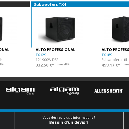
Subwoofers TX4
ONAL
ALTO PROFESSIONAL
ALTO PROFES
TX12S
TX18S
th
12" 900W DSP
332,50 €
499,17 €
llé
HT Conseillé
HT Cons
Vous désirez plus d'informations ?
Besoin d'un devis ?