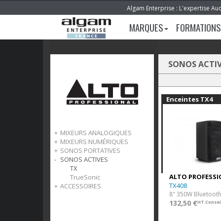
Algam Enterprise : L'expertise Au
MARQUES
FORMATIONS
SONOS ACTIV
Enceintes TX4
MIXEURS ANALOGIQUES
MIXEURS NUMÉRIQUES
TrueMix
SONOS PORTATIVES
TMD
SONOS ACTIVES
Busker
Uber
TX
ALTO PROFESSI
TrueSonic
TX408
ACCESSOIRES
8" 350W Bluetoot
Housses de transport
132,50 €
HT Consei
Sans fil