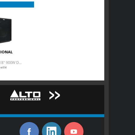
SIONAL
Subwoofer actif 18" 900W DSP
eillé