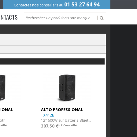
01 53 27 64 94
Contactez nos conseillers au
ONTACTS
SIONAL
ALTO PROFESSIONAL
TX412B
oth
12" 600W sur batterie Bluetooth
307,50 €
eillé
HT Conseillé