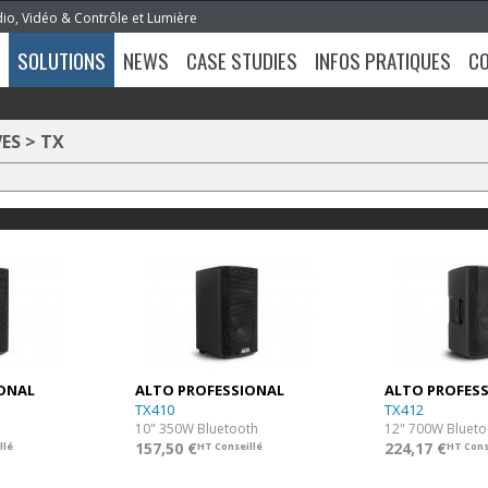
dio, Vidéo & Contrôle et Lumière
SOLUTIONS
NEWS
CASE STUDIES
INFOS PRATIQUES
C
ES
>
TX
ONAL
ALTO PROFESSIONAL
ALTO PROFES
TX410
TX412
h
10" 350W Bluetooth
12" 700W Blueto
157,50 €
224,17 €
llé
HT Conseillé
HT Cons