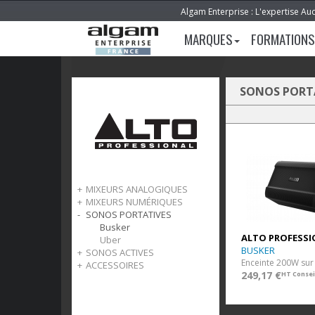
Algam Enterprise : L'expertise Au
MARQUES
FORMATIONS
SONOS PORT
MIXEURS ANALOGIQUES
MIXEURS NUMÉRIQUES
TrueMix
SONOS PORTATIVES
TMD
Busker
ALTO PROFESSI
Uber
BUSKER
SONOS ACTIVES
ACCESSOIRES
TX
249,17 €
HT Consei
TrueSonic
Housses de transport
Sans fil