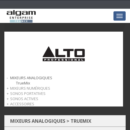
Togg
navig
MIXEURS ANALOGIQUES
TrueMix
MIXEURS NUMÉRIQUES
SONOS PORTATIVES
TMD
SONOS ACTIVES
Busker
ACCESSOIRES
Uber
TX
TrueSonic
Housses de transport
Sans fil
MIXEURS ANALOGIQUES
>
TRUEMIX