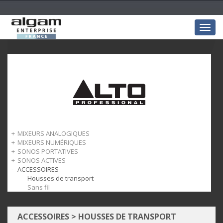
Togg
navig
MIXEURS ANALOGIQUES
MIXEURS NUMÉRIQUES
TrueMix
SONOS PORTATIVES
TMD
SONOS ACTIVES
Busker
ACCESSOIRES
Uber
TX
TrueSonic
Housses de transport
Sans fil
ACCESSOIRES
>
HOUSSES DE TRANSPORT