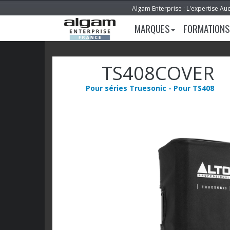
Algam Enterprise : L'expertise Au
MARQUES
FORMATIONS
TS408COVER
Pour séries Truesonic - Pour TS408