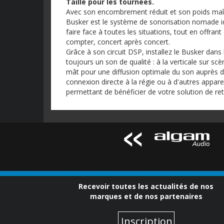
Taillé pour les tournées.
Avec son encombrement réduit et son poids maîtri
Busker est le système de sonorisation nomade id
faire face à toutes les situations, tout en offra
compter, concert après concert.
Grâce à son circuit DSP, installez le Busker dan
toujours un son de qualité : à la verticale sur s
mât pour une diffusion optimale du son auprès d
connexion directe à la régie ou à d'autres appare
permettant de bénéficier de votre solution de re
Recevoir toutes les actualités de nos
marques et de nos partenaires
Inscription