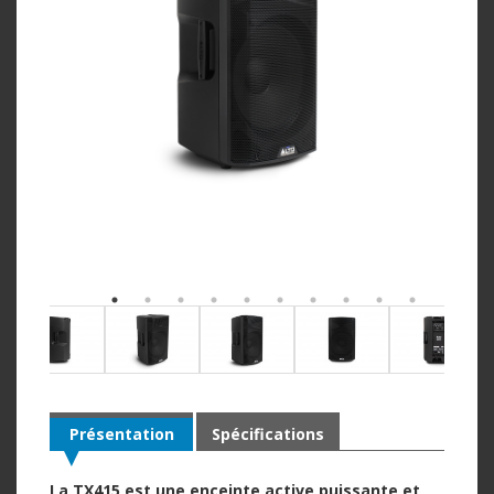
Présentation
Spécifications
La TX415 est une enceinte active puissante et