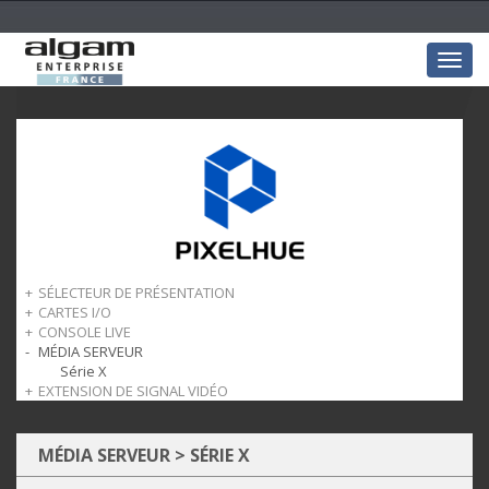
Togg
navig
SÉLECTEUR DE PRÉSENTATION
CARTES I/O
Série P
CONSOLE LIVE
Série Q
Cartes Entrées
MÉDIA SERVEUR
Cartes Sorties
Série U5
Série X
EXTENSION DE SIGNAL VIDÉO
Série EP4
MÉDIA SERVEUR
>
SÉRIE X