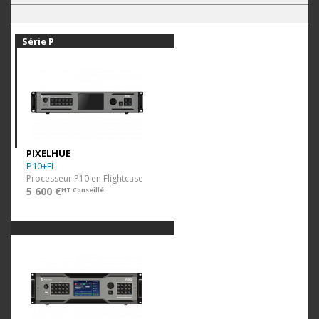
Série P
PIXELHUE
P10+FL
Processeur P10 en Flightcase
5 600 €
HT Conseillé