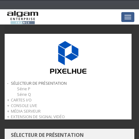
Togg
navig
SÉLECTEUR DE PRÉSENTATION
Série P
Série Q
CARTES I/O
CONSOLE LIVE
Cartes Entrées
MÉDIA SERVEUR
Cartes Sorties
Série U5
EXTENSION DE SIGNAL VIDÉO
Série X
Série EP4
SÉLECTEUR DE PRÉSENTATION