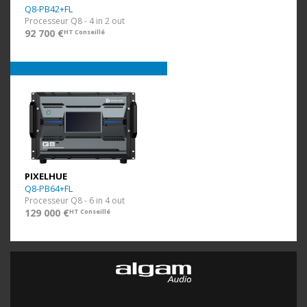
Q8-PB42+FL
Processeur Q8 - 4 in 2 out
92 700 €
HT Conseillé
PIXELHUE
Q8-PB64+FL
Processeur Q8 - 6 in 4 out
129 000 €
HT Conseillé