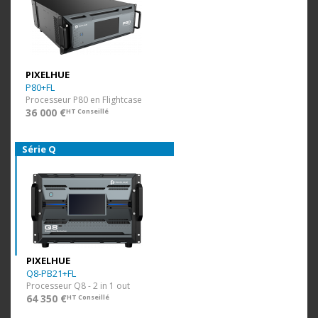
PIXELHUE
P80+FL
Processeur P80 en Flightcase
36 000 €
HT Conseillé
Série Q
PIXELHUE
Q8-PB21+FL
Processeur Q8 - 2 in 1 out
64 350 €
HT Conseillé