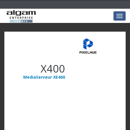
Togg
navig
X400
MediaServeur XE400