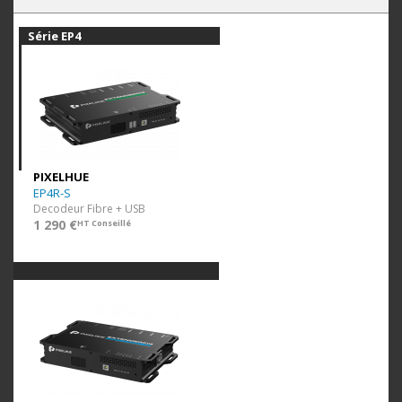
Série EP4
PIXELHUE
EP4R-S
Decodeur Fibre + USB
1 290 €
HT Conseillé