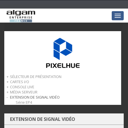
Togg
navig
SÉLECTEUR DE PRÉSENTATION
CARTES I/O
Série P
CONSOLE LIVE
Série Q
Cartes Entrées
MÉDIA SERVEUR
Cartes Sorties
Série U5
EXTENSION DE SIGNAL VIDÉO
Série X
Série EP4
EXTENSION DE SIGNAL VIDÉO