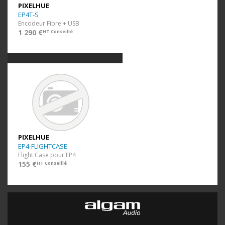
PIXELHUE
EP4T-S
Encodeur Fibre + USB
1 290 €
HT Conseillé
PIXELHUE
EP4-FLIGHTCASE
Flight Case pour EP4
155 €
HT Conseillé