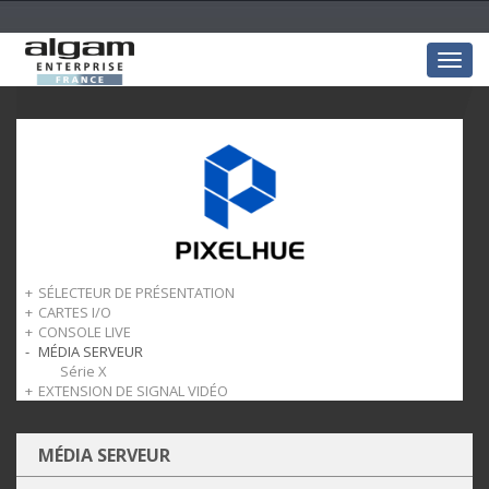
Togg
navig
SÉLECTEUR DE PRÉSENTATION
CARTES I/O
Série P
CONSOLE LIVE
Série Q
Cartes Entrées
MÉDIA SERVEUR
Cartes Sorties
Série U5
Série X
EXTENSION DE SIGNAL VIDÉO
Série EP4
MÉDIA SERVEUR