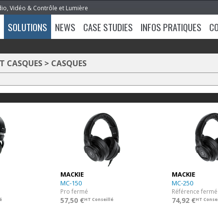
dio, Vidéo & Contrôle et Lumière
SOLUTIONS
NEWS
CASE STUDIES
INFOS PRATIQUES
C
T CASQUES
>
CASQUES
MACKIE
MACKIE
MC-150
MC-250
Pro fermé
Référence fermé
57,50 €
74,92 €
é
HT Conseillé
HT Consei