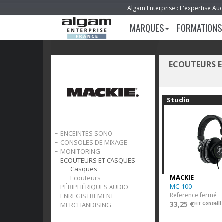
Algam Enterprise : L'expertise Au
MARQUES
FORMATIONS
ECOUTEURS E
Studio
ENCEINTES SONO
CONSOLES DE MIXAGE
FreePlay
MONITORING
Showbox
Analogiques
ECOUTEURS ET CASQUES
Thrash
Numériques
Enceintes CR
Thump
Enceintes MR
Casques
MACKIE
SRT
Enceintes HR
Ecouteurs
MC-100
PÉRIPHÉRIQUES AUDIO
SRM
Contrôleurs de monitoring
Reference fermé
ENREGISTREMENT
DRM
Testeurs
33,25 €
HT Conseill
MERCHANDISING
Boîtiers de Direct
Interface Audio & Vidéo
Préamplis casque
Mackie Control Universal
Accessoires