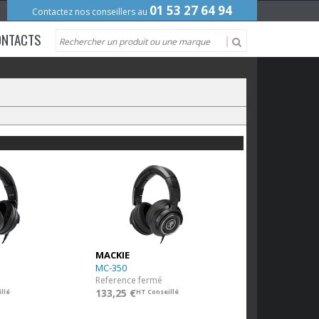
01 53 27 64 94
Contactez nos conseillers au
ONTACTS
MACKIE
MC-350
Reference fermé
133,25 €
llé
HT Conseillé