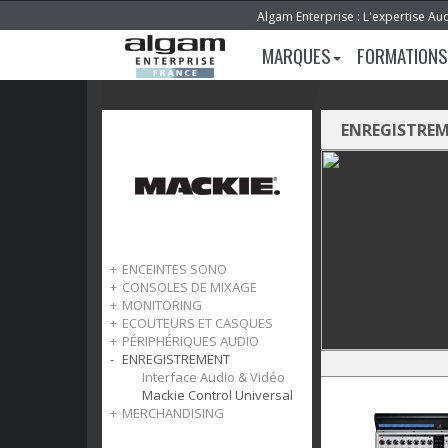
Algam Enterprise : L'expertise Au
MARQUES
FORMATIONS
ENREGISTRE
ENCEINTES SONO
CONSOLES DE MIXAGE
FreePlay
MONITORING
Showbox
Analogiques
ECOUTEURS ET CASQUES
Thrash
Numériques
Enceintes CR
PÉRIPHÉRIQUES AUDIO
Thump
Enceintes MR
Casques
ENREGISTREMENT
SRT
Enceintes HR
Ecouteurs
Testeurs
SRM
Contrôleurs de monitoring
Boîtiers de Direct
Interface Audio & Vidéo
DRM
Préamplis casque
Mackie Control Universal
MERCHANDISING
OnyxGo
Accessoires