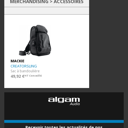
MERCHANDISING
>
ACCESSOIRES
MACKIE
CREATORSLING
Sac à bandoulière
49,92 €
HT Conseillé
Recevoir toutes les actualités de nos