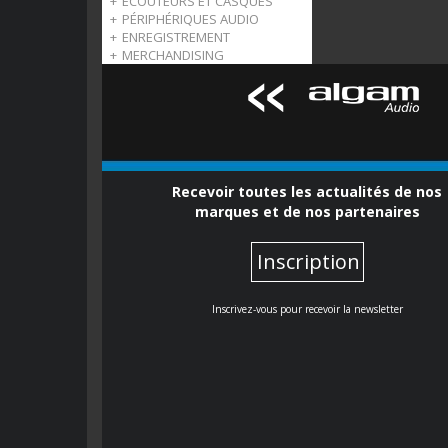
ECOUTEURS ET CASQUES
Numériques
Enceintes CR
PÉRIPHÉRIQUES AUDIO
Enceintes MR
Casques
ENREGISTREMENT
Enceintes HR
Ecouteurs
Testeurs
MERCHANDISING
Contrôleurs de monitoring
Boîtiers de Direct
Interface Audio & Vidéo
Préamplis casque
Mackie Control Universal
Accessoires
OnyxGo
Recevoir toutes les actualités de nos
marques et de nos partenaires
Inscription
Inscrivez-vous pour recevoir la newsletter