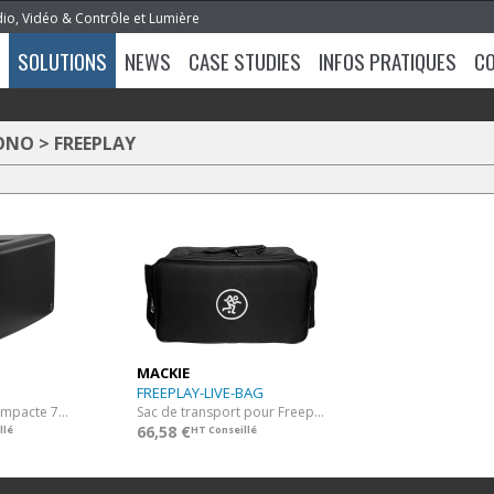
dio, Vidéo & Contrôle et Lumière
SOLUTIONS
NEWS
CASE STUDIES
INFOS PRATIQUES
C
SONO
>
FREEPLAY
MACKIE
FREEPLAY-LIVE-BAG
Sono bluetooth compacte 75 W
Sac de transport pour Freeplay Live
66,58 €
llé
HT Conseillé