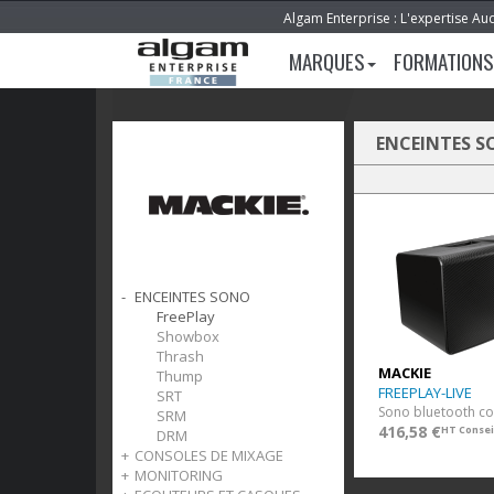
Algam Enterprise : L'expertise Au
MARQUES
FORMATIONS
ENCEINTES 
ENCEINTES SONO
FreePlay
Showbox
Thrash
MACKIE
Thump
FREEPLAY-LIVE
SRT
SRM
416,58 €
HT Consei
DRM
CONSOLES DE MIXAGE
MONITORING
Analogiques